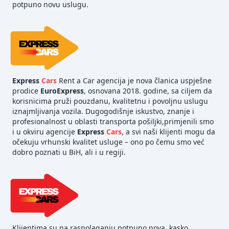
potpuno novu uslugu.
Express
Cars
Rent a Car agencija je nova članica uspješne
prodice
EuroExpress
, osnovana 2018. godine, sa ciljem da
korisnicima pruži pouzdanu, kvalitetnu i povoljnu uslugu
iznajmljivanja vozila. Dugogodišnje iskustvo, znanje i
profesionalnost u oblasti transporta pošiljki,primjenili smo
i u okviru agencije
Express
Cars
, a svi naši klijenti mogu da
očekuju vrhunski kvalitet usluge – ono po čemu smo već
dobro poznati u BiH, ali i u regiji.
Klijentima su na raspolaganju potpuno nova, kasko