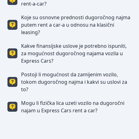
isto stanje u kakvom ga je zatekao. (full to full)
rent-a-car?
Koje su osnovne prednosti dugoročnog najma
Dugoročni najam automobila je najam u trajanju
od najmanje tri mjeseca gdje se cijena dogovara
putem rent a car-a u odnosu na klasični
na mjesečnom nivou a uslovi korištenja su isti kao
leasing?
i za kratkoročno iznajmljivanje vozila.
Kakve finansijske uslove je potrebno ispuniti,
Osnovna prednost je što zakupac ne mora da
donosi bilo kakavu financijsku dokumentaciju za
za mogućnost dugoročnog najama vozila u
zaduženje vozila, mogućnost zamjene vozila za
Express Cars?
drugi model vozila tokom najma uz određene
promjene ugovora, pogodnosti osnovnog i kasko
Postoji li mogućnost da zamijenim vozilo,
Za dugoročno iznajmljivanje automobila potrebna
osiguranja, redovni servisi, zamjena guma
je uplata depozita i iznosa za jedan mjesec
tokom dugoročnog najma i kakvi su uslovi za
(sezonski), asistencija 24/7.
iznajmljivanja.
to?
Mogu li fizička lica uzeti vozilo na dugoročni
Mogućnost zamjene vozila tokom dugoročnog
najma je moguća uz određene izmjene prvobitnog
najam u Express Cars rent a car?
ugovora između Express Carsa i zakupca.
Fizička lica mogu da iznajme vozilo na duži period
uz poštovanje uslova korištenja.