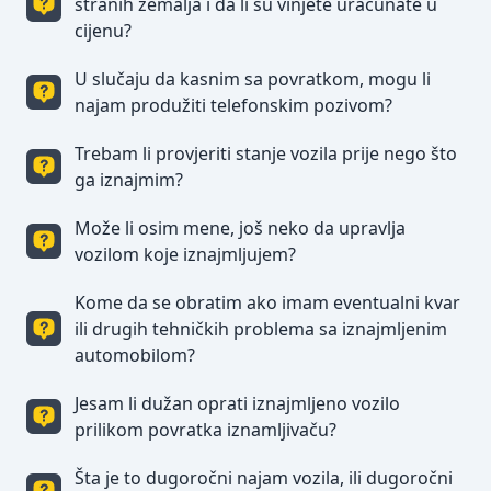
stranih zemalja i da li su vinjete uračunate u
cijenu?
U slučaju da kasnim sa povratkom, mogu li
Sva naša vozila imaju zelene kartone osiguranja i
mogu putovati neometeno u sve zemlje
najam produžiti telefonskim pozivom?
inostranstva. Vinjete nisu uračunate u cijenu
najma.
Trebam li provjeriti stanje vozila prije nego što
Produženje najma telefonskim putem je moguće
ali pod uslovom da se to učini najmanje 3 sata
ga iznajmim?
prije isteka najma.
Može li osim mene, još neko da upravlja
Stanje vozila se provjerava zajedno sa
predstavnikom naše kompanije da se napravi
vozilom koje iznajmljujem?
zapisnik o primopredaji vozila (tzv.check lista).
Kome da se obratim ako imam eventualni kvar
Mogućnost upravljanja vozilom od strane lica koje
nije navedeno u ugovoru je moguće isključivo
ili drugih tehničkih problema sa iznajmljenim
ako je osoba na koju glasi ugovor u vozilu, za
automobilom?
dodatnu osobu koju može koistiti vozilo
neophodno je precizirati u ugovoru i priložiti
Jesam li dužan oprati iznajmljeno vozilo
U slučaju bilo kakvih problema javite se na naš
neophodnu dokumentaciju (vozačku dozvolu).
kontakt broj 066/583-000 gdje ćete dobiti svu
prilikom povratka iznamljivaču?
neophodnu pomoć i informacije.
Šta je to dugoročni najam vozila, ili dugoročni
Zakupac je dužan da vrati oprano auto, odnosno u